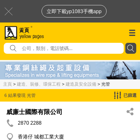
立即下載yp1083手機app
主頁
>
建造、裝修、環保工程
>
建造及安全設備
> 光管
6 結果發現
光管
已篩選
威廉士國際有限公司
2870 2288
香港仔 城都工業大廈