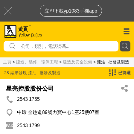
立即下載yp1083手機app
主頁
>
建造、裝修、環保工程
>
建造及安全設備
> 漆油─批發及製造
28 結果發現
漆油─批發及製造
已篩選
星亮控股股份公司
2543 1755
中環 金鐘道89號力寶中心1座25樓07室
2543 1799