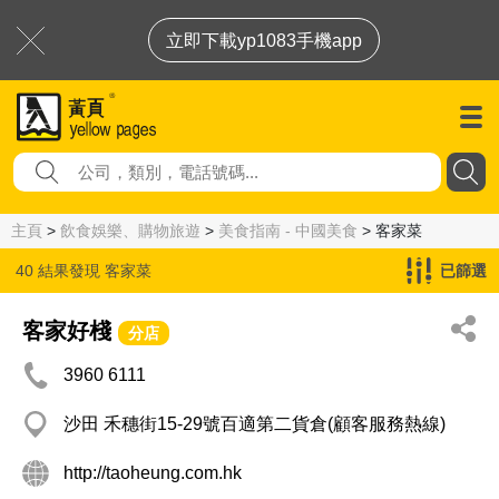
立即下載yp1083手機app
主頁
>
飲食娛樂、購物旅遊
>
美食指南 - 中國美食
> 客家菜
40 結果發現
客家菜
已篩選
客家好棧
分店
3960 6111
沙田 禾穗街15-29號百適第二貨倉(顧客服務熱線)
http://taoheung.com.hk