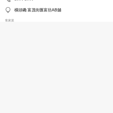
橫頭磡 富茂街匯富坊AB舖
客家菜
家和盤菜專家
2672 8836
上水 新成路117號地下
2672 3320
客家菜
馬仔記客家菜館
2668 0168