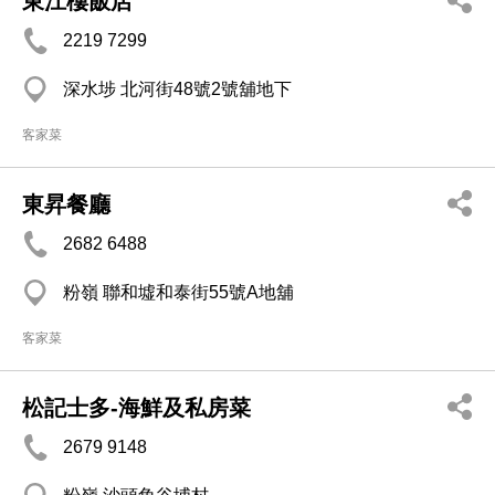
東江樓飯店
2219 7299
深水埗 北河街48號2號舖地下
客家菜
東昇餐廳
2682 6488
粉嶺 聯和墟和泰街55號A地舖
客家菜
松記士多-海鮮及私房菜
2679 9148