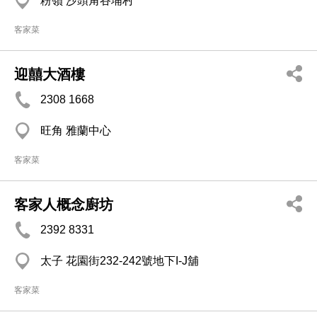
粉嶺 沙頭角谷埔村
客家菜
迎囍大酒樓
2308 1668
旺角 雅蘭中心
客家菜
客家人概念廚坊
2392 8331
太子 花園街232-242號地下I-J舖
客家菜