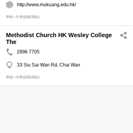
http://www.mukuang.edu.hk/
學校─中學(按額津貼)
Methodist Church HK Wesley College
The
2896 7705
33 Siu Sai Wan Rd, Chai Wan
學校─中學(按額津貼)