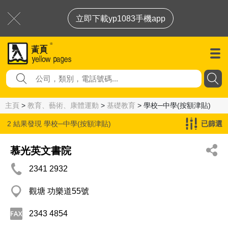
立即下載yp1083手機app
主頁
>
教育、藝術、康體運動
>
基礎教育
> 學校─中學(按額津貼)
2 結果發現
學校─中學(按額津貼)
已篩選
慕光英文書院
2341 2932
觀塘 功樂道55號
2343 4854