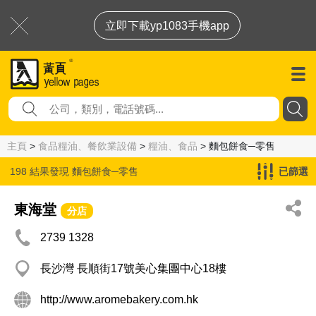
立即下載yp1083手機app
主頁
>
食品糧油、餐飲業設備
>
糧油、食品
> 麵包餅食─零售
198 結果發現
麵包餅食─零售
已篩選
東海堂
分店
2739 1328
長沙灣 長順街17號美心集團中心18樓
http://www.aromebakery.com.hk