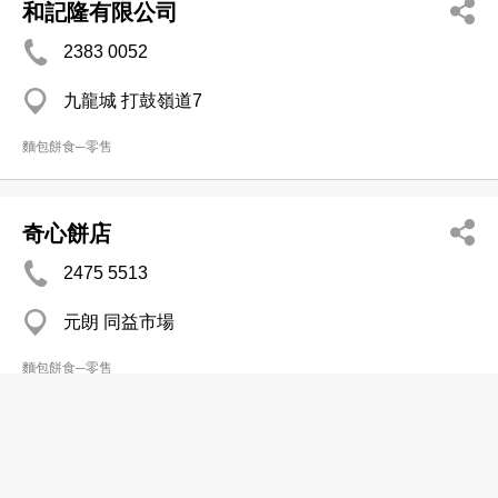
和記隆有限公司
2383 0052
九龍城 打鼓嶺道7
麵包餅食─零售
奇心餅店
2475 5513
元朗 同益市場
麵包餅食─零售
奇香餅家
2392 4487