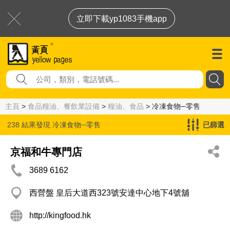
立即下載yp1083手機app
主頁
>
食品糧油、餐飲業設備
>
糧油、食品
> 冷凍食物─零售
238 結果發現
冷凍食物─零售
已篩選
京福和牛專門店
3689 6162
西營盤 皇后大道西323號安達中心地下4號舖
http://kingfood.hk