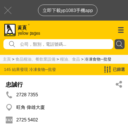
立即下載yp1083手機app
主頁
>
食品糧油、餐飲業設備
>
糧油、食品
> 冷凍食物─批發
145 結果發現
冷凍食物─批發
已篩選
忠誠行
2728 7355
旺角 偉雄大廈
2725 5402