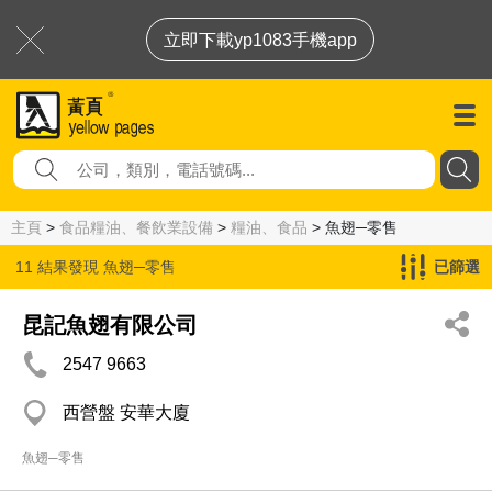
立即下載yp1083手機app
主頁
>
食品糧油、餐飲業設備
>
糧油、食品
> 魚翅─零售
11 結果發現
魚翅─零售
已篩選
昆記魚翅有限公司
2547 9663
西營盤 安華大廈
魚翅─零售