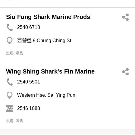
Siu Fung Shark Marine Prods
2540 6718
西營盤 9 Chung Ching St
魚翅─零售
Wing Shing Shark's Fin Marine
2540 5501
Western Hse, Sai Ying Pun
2546 1088
魚翅─零售