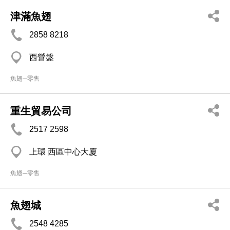
津滿魚翅
2858 8218
西營盤
魚翅─零售
重生貿易公司
2517 2598
上環 西區中心大廈
魚翅─零售
魚翅城
2548 4285