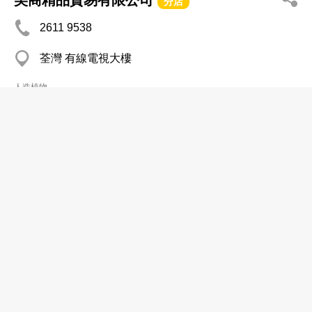
美商精品貿易有限公司
分店
2611 9538
荃灣 有線電視大樓
人造植物
香港金栢行有限公司
2540 3335
石塘咀 香港商業中心
2858 1489
人造植物
振豐絲花製品廠有限公司