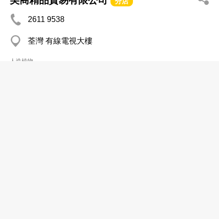
美商精品貿易有限公司
分店
2611 9538
荃灣 有線電視大樓
人造植物
香港金栢行有限公司
2540 3335
石塘咀 香港商業中心
2858 1489
人造植物
振豐絲花製品廠有限公司