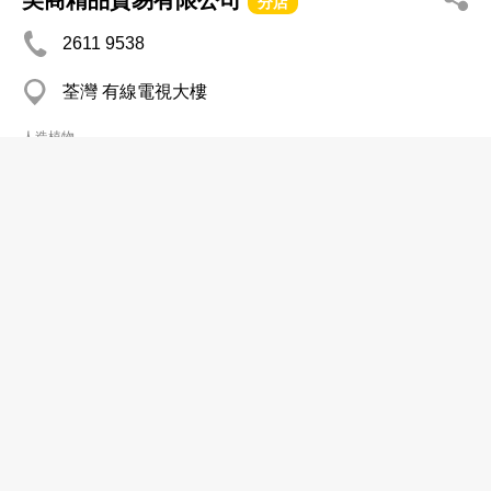
美商精品貿易有限公司
分店
2611 9538
荃灣 有線電視大樓
人造植物
香港金栢行有限公司
2540 3335
石塘咀 香港商業中心
2858 1489
人造植物
振豐絲花製品廠有限公司