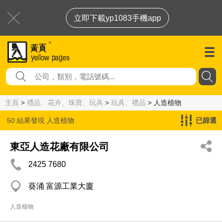
立即下載yp1083手機app
主頁
>
禮品、花卉、珠寶、玩具
>
玩具、禮品
> 人造植物
50 結果發現
人造植物
已篩選
東亞人造花廠有限公司
2425 7680
葵涌 富源工業大廈
人造植物