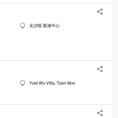
尖沙咀 新港中心
Yuet Wu Villa, Tuen Mun