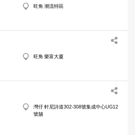
旺角 潮流特區
旺角 樂富大廈
灣仔 軒尼詩道302-308號集成中心UG12
號舖