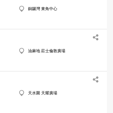
銅鑼灣 東角中心
油麻地 莊士倫敦廣場
天水圍 天耀廣場