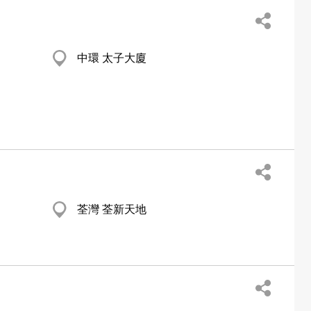
中環 太子大廈
荃灣 荃新天地