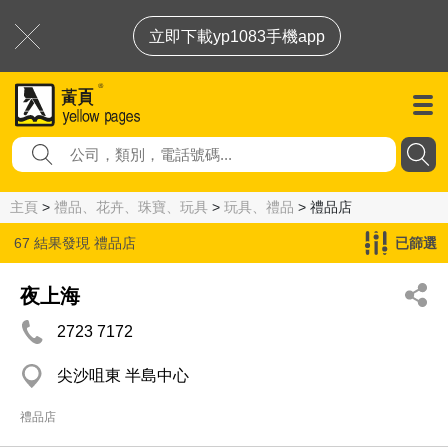
立即下載yp1083手機app
主頁
>
禮品、花卉、珠寶、玩具
>
玩具、禮品
> 禮品店
67 結果發現
禮品店
已篩選
夜上海
2723 7172
尖沙咀東 半島中心
禮品店