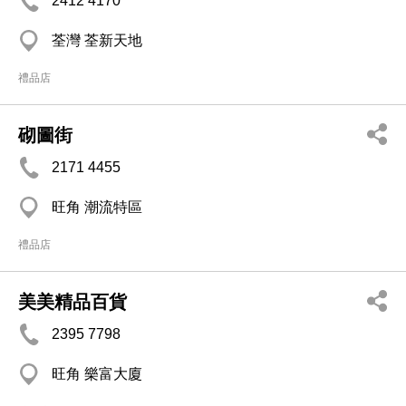
2412 4170
荃灣 荃新天地
禮品店
砌圖街
2171 4455
旺角 潮流特區
禮品店
美美精品百貨
2395 7798
旺角 樂富大廈