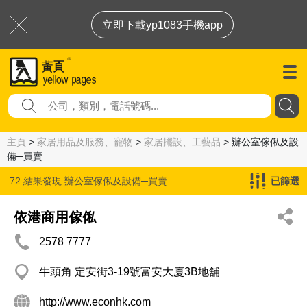
立即下載yp1083手機app
主頁
>
家居用品及服務、寵物
>
家居擺設、工藝品
> 辦公室傢俬及設
備─買賣
72 結果發現
辦公室傢俬及設備─買賣
已篩選
依港商用傢俬
2578 7777
牛頭角 定安街3-19號富安大廈3B地舖
http://www.econhk.com