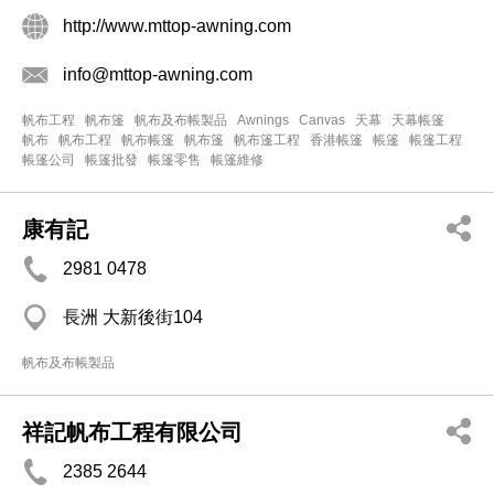
http://www.mttop-awning.com
info@mttop-awning.com
帆布工程
帆布篷
帆布及布帳製品
Awnings
Canvas
天幕
天幕帳篷
帆布
帆布工程
帆布帳篷
帆布篷
帆布篷工程
香港帳篷
帳篷
帳篷工程
帳篷公司
帳篷批發
帳篷零售
帳篷維修
康有記
2981 0478
長洲 大新後街104
帆布及布帳製品
祥記帆布工程有限公司
2385 2644