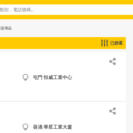
材及用品
已篩選
屯門 恒威工業中心
葵涌 華星工業大廈