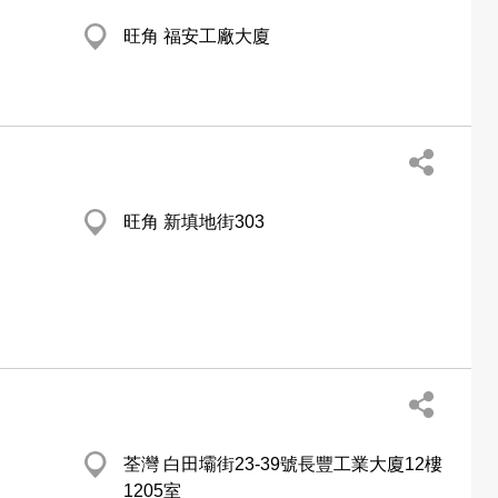
旺角 福安工廠大廈
旺角 新填地街303
荃灣 白田壩街23-39號長豐工業大廈12樓
1205室