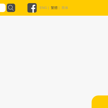
ENG
|
繁體
|
简体