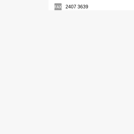
2407 3639
清潔器材及用品
分店
邁可達有限公司
2956 2991
2959 2661
清潔器材及用品
Klenco (HK) Co Ltd
2402 8733