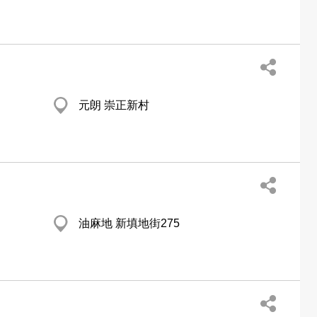
元朗 崇正新村
油麻地 新填地街275