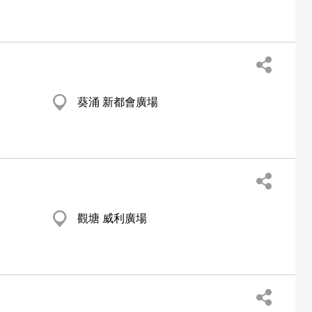
葵涌 新都會廣場
觀塘 威利廣場