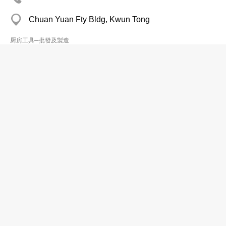
Chuan Yuan Fty Bldg, Kwun Tong
厨房工具─批發及製造
Kwong Fai Steam-Case & KitchenWare
Equip Ltd
2780 9980
油塘 Wah Shun Ind Bldg
厨房工具─批發及製造
Le Creuset HK Ltd
分店
2422 8183
18 Tat Tung Rd, Tung Chung