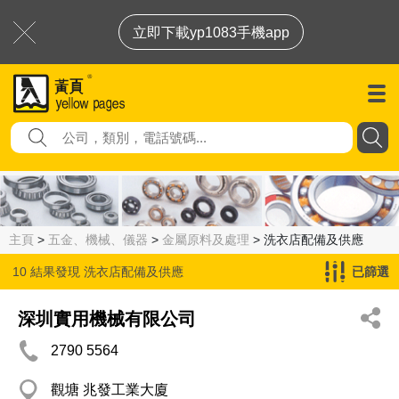
立即下載yp1083手機app
主頁
>
五金、機械、儀器
>
金屬原料及處理
> 洗衣店配備及供應
10 結果發現
洗衣店配備及供應
已篩選
深圳實用機械有限公司
2790 5564
觀塘 兆發工業大廈