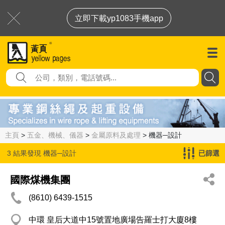
立即下載yp1083手機app
主頁
>
五金、機械、儀器
>
金屬原料及處理
> 機器─設計
3 結果發現
機器─設計
已篩選
國際煤機集團
(8610) 6439-1515
中環 皇后大道中15號置地廣場告羅士打大廈8樓