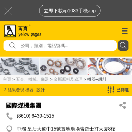
立即下載yp1083手機app
主頁
>
五金、機械、儀器
>
金屬原料及處理
> 機器─設計
3 結果發現
機器─設計
已篩選
國際煤機集團
(8610) 6439-1515
中環 皇后大道中15號置地廣場告羅士打大廈8樓