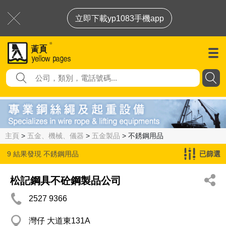
立即下載yp1083手機app
主頁
>
五金、機械、儀器
>
五金製品
> 不銹鋼用品
9 結果發現
不銹鋼用品
已篩選
松記鋼具不砼鋼製品公司
2527 9366
灣仔 大道東131A