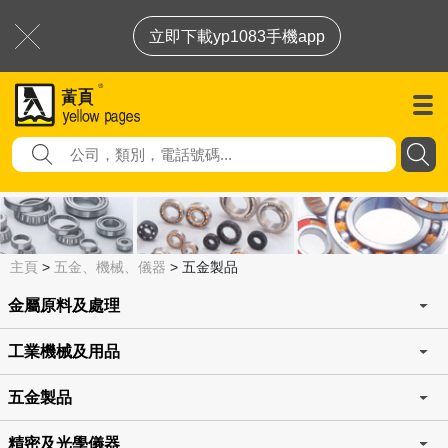
立即下載yp1083手機app
主頁
>
五金、機械、儀器
>
五金製品
金屬原料及處理
工業機械及用品
五金製品
精密及光學儀器