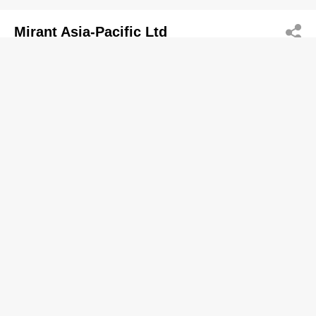
Mirant Asia-Pacific Ltd
2179 3333
One Internatl Finance Centre, Central District,
Central
電力公司
Puxing Energy Ltd
2369 9081
Albion Plaza, Tsim Sha Tsui
電力公司
大唐國際發電股份有限公司