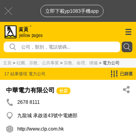
立即下載yp1083手機app
主頁
>
社團、宗教、公共事業
>
宗教、命理、殯儀
> 電力公司
17 結果發現
電力公司
已篩選
中華電力有限公司
分店
2678 8111
九龍城 承啟道43號中電總部
http://www.clp.com.hk