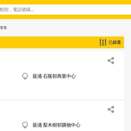
─零售
已篩選
葵涌 石蔭邨商業中心
葵涌 梨木樹邨購物中心