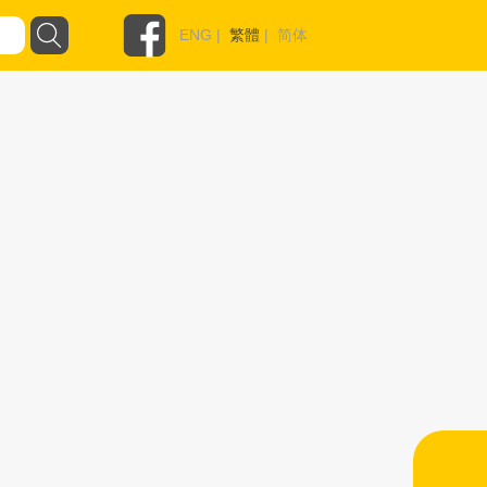
ENG
|
繁體
|
简体