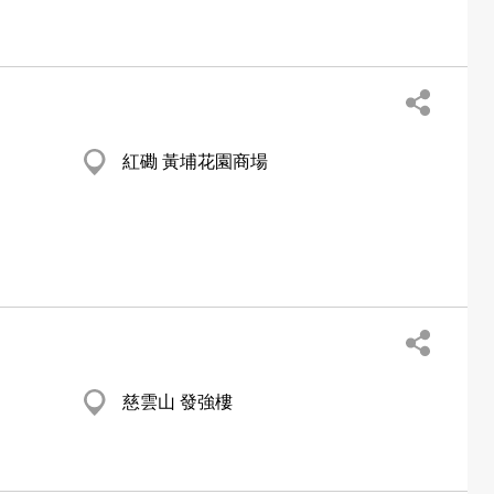
紅磡 黃埔花園商場
慈雲山 發強樓