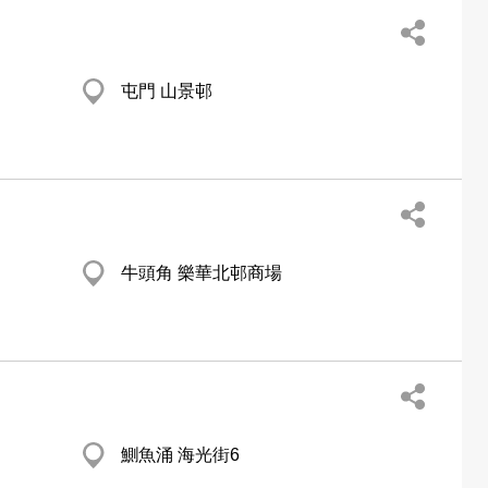
屯門 山景邨
牛頭角 樂華北邨商場
鰂魚涌 海光街6