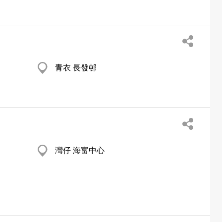
青衣 長發邨
灣仔 海富中心