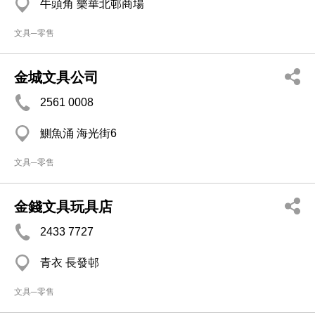
牛頭角 樂華北邨商場
文具─零售
金城文具公司
2561 0008
鰂魚涌 海光街6
文具─零售
金錢文具玩具店
2433 7727
青衣 長發邨
文具─零售