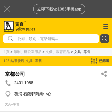
立即下載yp1083手機app
主頁
>
印刷、辦公室用品
>
文儀、教育用品
> 文具─零售
125 結果發現
文具─零售
已篩選
京都公司
2401 1988
葵涌 石蔭邨商業中心
文具─零售