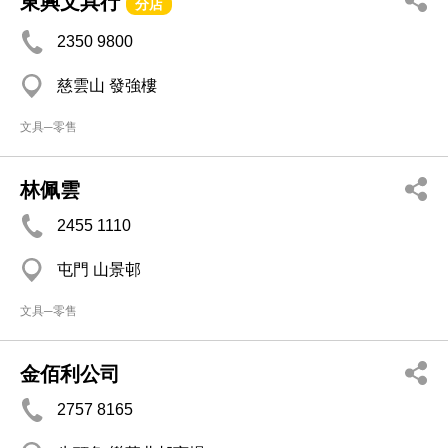
東興文具行
分店
2350 9800
慈雲山 發強樓
文具─零售
林佩雲
2455 1110
屯門 山景邨
文具─零售
金佰利公司
2757 8165