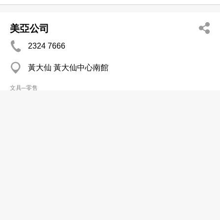
美亞公司
2324 7666
黃大仙 黃大仙中心南館
文具─零售
Cheng Cheuk Hung
2810 4323
Sek Yee Hse, Central District, Central
文具─零售
美裕文具店