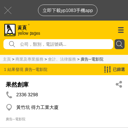
立即下載yp1083手機app
主頁
>
商業及專業服務
>
會計、法律服務
> 廣告─電影院
1 結果發現
廣告─電影院
已篩選
果然創庫
2336 3298
黃竹坑 得力工業大廈
廣告─電影院