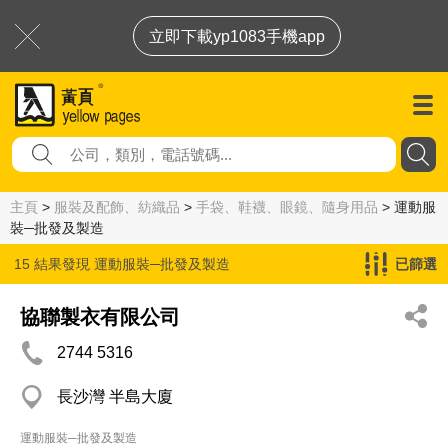
立即下載yp1083手機app
主頁
>
服裝及配飾、紡織品
>
手袋、鞋襪、眼鏡、隨身用品
> 運動服
裝─批發及製造
15 結果發現
運動服裝─批發及製造
已篩選
協聯製衣有限公司
2744 5316
長沙灣 半島大廈
運動服裝─批發及製造