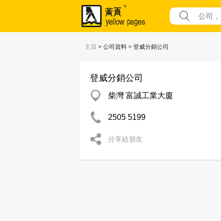
主頁
> 公司資料 > 登威分銷公司
登威分銷公司
柴灣 富誠工業大廈
2505 5199
分享給朋友