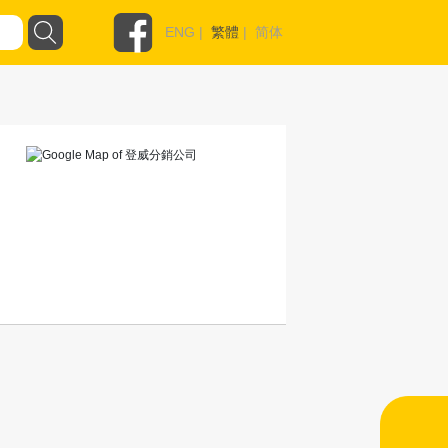
ENG
|
繁體
|
简体