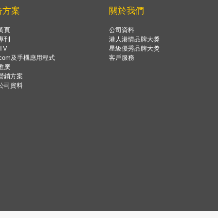
告方案
關於我們
黃頁
公司資料
專刊
港人港情品牌大獎
TV
星級優秀品牌大獎
.com及手機應用程式
客戶服務
推廣
營銷方案
公司資料