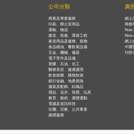
公司分類
廣
商業及專業服務
網上
印刷、辦公室用品
商務
運輸、物流
Now 
建造、裝修、環保工程
Now
家居用品及服務、寵物
網上
食品糧油、餐飲業設備
中國
五金、機械、儀器
刊登
電子零件及設備
塑膠、石油、化工
醫療美容、健康護理
飲食娛樂、購物旅遊
銀行金融、地產保險
服裝及配飾、紡織品
禮品、花卉、珠寶、玩具
教育、藝術、康體運動
電腦及資訊科技
社團、宗教、公共事業
婚禮服務