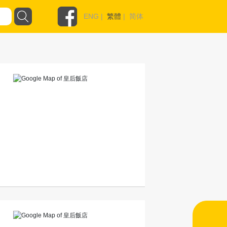
ENG
|
繁體
|
简体