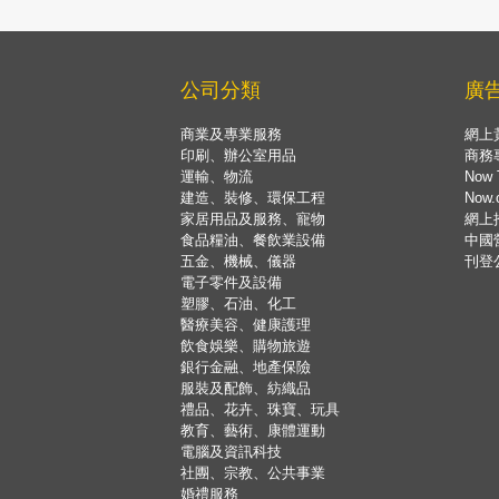
公司分類
廣
商業及專業服務
網上
印刷、辦公室用品
商務
運輸、物流
Now 
建造、裝修、環保工程
Now
家居用品及服務、寵物
網上
食品糧油、餐飲業設備
中國
五金、機械、儀器
刊登
電子零件及設備
塑膠、石油、化工
醫療美容、健康護理
飲食娛樂、購物旅遊
銀行金融、地產保險
服裝及配飾、紡織品
禮品、花卉、珠寶、玩具
教育、藝術、康體運動
電腦及資訊科技
社團、宗教、公共事業
婚禮服務