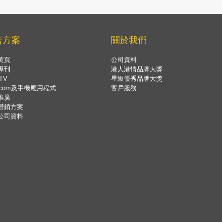
告方案
關於我們
黃頁
公司資料
專刊
港人港情品牌大獎
TV
星級優秀品牌大獎
.com及手機應用程式
客戶服務
推廣
營銷方案
公司資料