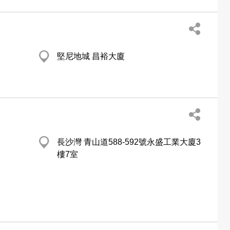
堅尼地城 昌裕大廈
長沙灣 青山道588-592號永盛工業大廈3
樓7室