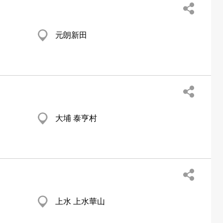
元朗新田
大埔 泰亨村
上水 上水華山