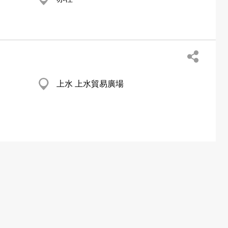
上水 上水貿易廣場
清水灣 碧水新村