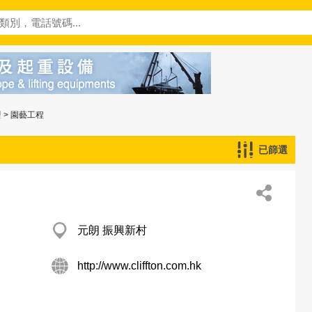
理
> 園藝工程
已篩選
元朗 振興新村
http://www.cliffton.com.hk