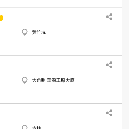
店
黃竹坑
大角咀 華源工廠大廈
赤柱