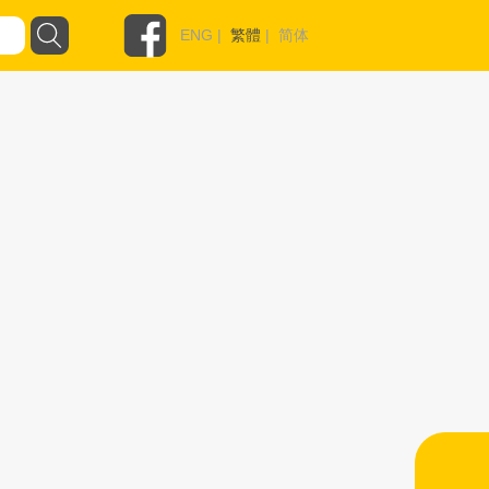
ENG
|
繁體
|
简体