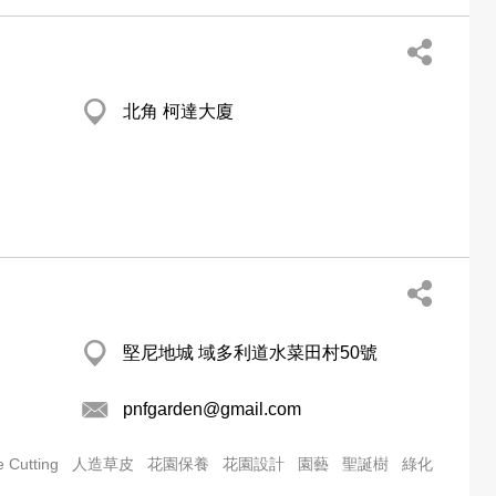
北角 柯達大廈
堅尼地城 域多利道水菜田村50號
pnfgarden@gmail.com
e Cutting
人造草皮
花園保養
花園設計
園藝
聖誕樹
綠化