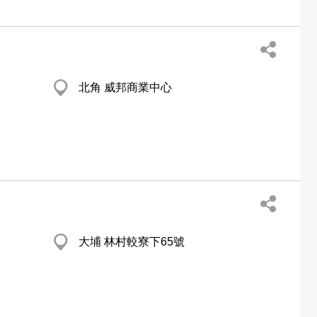
北角 威邦商業中心
大埔 林村較寮下65號