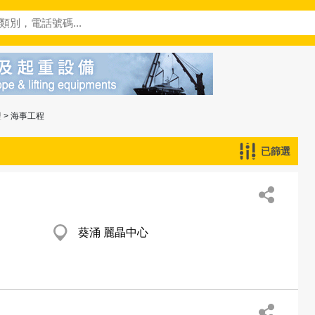
理
> 海事工程
已篩選
葵涌 麗晶中心