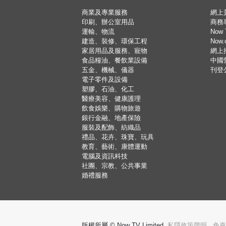
商業及專業服務
網上
印刷、辦公室用品
商務
運輸、物流
Now 
建造、裝修、環保工程
Now
家居用品及服務、寵物
網上
食品糧油、餐飲業設備
中國
五金、機械、儀器
刊登
電子零件及設備
塑膠、石油、化工
醫療美容、健康護理
飲食娛樂、購物旅遊
銀行金融、地產保險
服裝及配飾、紡織品
禮品、花卉、珠寶、玩具
教育、藝術、康體運動
電腦及資訊科技
社團、宗教、公共事業
婚禮服務
版權所屬 © Now TV Limited.
私隱政策聲明
,
免責