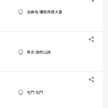
油麻地 彌敦商務大廈
青衣 擔桿山路
屯門 屯門