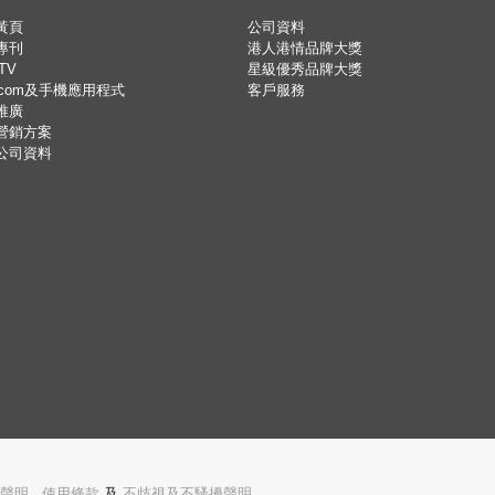
黃頁
公司資料
專刊
港人港情品牌大獎
TV
星級優秀品牌大獎
.com及手機應用程式
客戶服務
推廣
營銷方案
公司資料
聲明
,
使用條款
及
不歧視及不騷擾聲明。