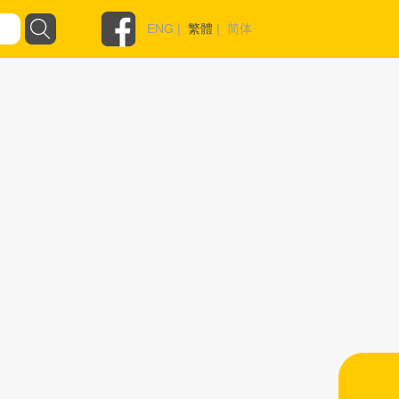
ENG
|
繁體
|
简体