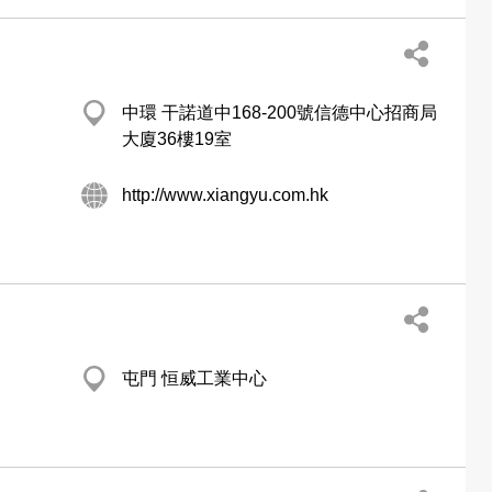
中環 干諾道中168-200號信德中心招商局
大廈36樓19室
http://www.xiangyu.com.hk
屯門 恒威工業中心