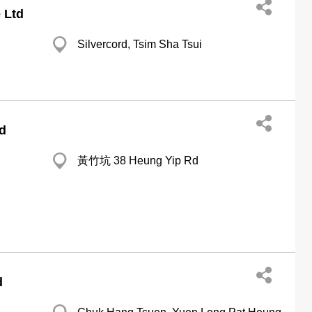
 Ltd
Silvercord, Tsim Sha Tsui
d
黃竹坑 38 Heung Yip Rd
d