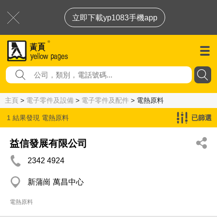
立即下載yp1083手機app
主頁
>
電子零件及設備
>
電子零件及配件
> 電熱原料
1 結果發現
電熱原料
已篩選
益信發展有限公司
2342 4924
新蒲崗 萬昌中心
電熱原料