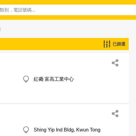
盒
已篩選
紅磡 富高工業中心
Shing Yip Ind Bldg, Kwun Tong