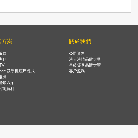
告方案
關於我們
黃頁
公司資料
專刊
港人港情品牌大獎
TV
星級優秀品牌大獎
.com及手機應用程式
客戶服務
推廣
營銷方案
公司資料