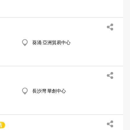
葵涌 亞洲貿易中心
長沙灣 華創中心
店