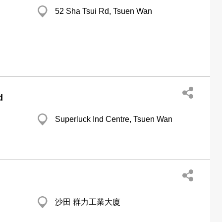
52 Sha Tsui Rd, Tsuen Wan
d
Superluck Ind Centre, Tsuen Wan
沙田 群力工業大廈