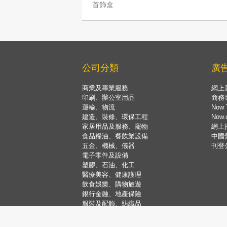
首飾盒
公司分類
廣
商業及專業服務
網上
印刷、辦公室用品
商務
運輸、物流
Now 
建造、裝修、環保工程
Now
家居用品及服務、寵物
網上
食品糧油、餐飲業設備
中國
五金、機械、儀器
刊登
電子零件及設備
塑膠、石油、化工
醫療美容、健康護理
飲食娛樂、購物旅遊
銀行金融、地產保險
服裝及配飾、紡織品
禮品、花卉、珠寶、玩具
教育、藝術、康體運動