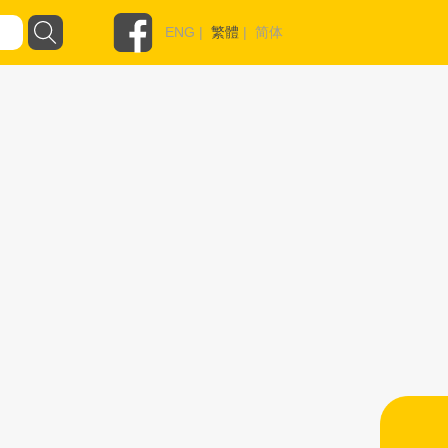
ENG
|
繁體
|
简体