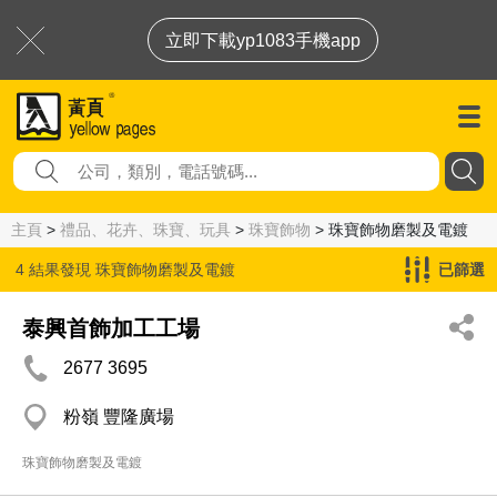
立即下載yp1083手機app
主頁
>
禮品、花卉、珠寶、玩具
>
珠寶飾物
> 珠寶飾物磨製及電鍍
4 結果發現
珠寶飾物磨製及電鍍
已篩選
泰興首飾加工工場
2677 3695
粉嶺 豐隆廣場
珠寶飾物磨製及電鍍