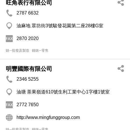
旺角表行有限公司
2787 6632
油麻地 眾坊街3號駿發花園第二座28樓G室
2870 2020
錶─批發及製造
鐘錶─零售
明豐國際有限公司
2346 5255
油塘 茶果嶺道610號生利工業中心1字樓1號室
2772 7650
http://www.mingfunggroup.com
錶─批發及製造
鐘錶─零售