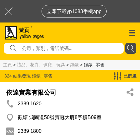
立即下載yp1083手機app
主頁
>
禮品、花卉、珠寶、玩具
>
鐘錶
> 鐘錶─零售
324 結果發現
鐘錶─零售
已篩選
依達實業有限公司
2389 1620
觀塘 鴻圖道50號寶冠大廈8字樓B09室
2389 1800