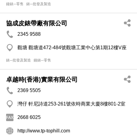
鐘錶─零售
錶─批發及製造
協成皮錶帶廠有限公司
2345 9588
觀塘 觀塘道472-484號觀塘工業中心第1期12樓V座
錶─批發及製造
鐘錶─零售
卓越時(香港)實業有限公司
2369 5505
灣仔 軒尼詩道253-261號依時商業大廈8樓801-2室
2668 6025
http://www.tp-tophill.com