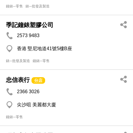
鐘錶─零售
錶─批發及製造
季記鐘錶塑膠公司
2573 9483
香港 堅尼地道41號5樓B座
錶─批發及製造
鐘錶─零售
忠信表行
分店
2366 3026
尖沙咀 美麗都大廈
鐘錶─零售