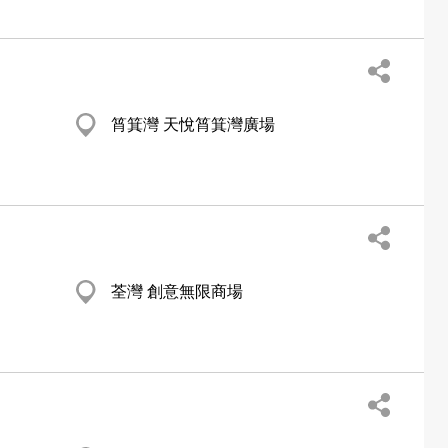
筲箕灣 天悅筲箕灣廣場
荃灣 創意無限商場