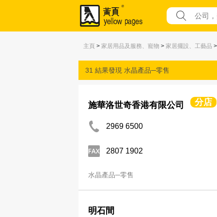
主頁
>
家居用品及服務、寵物
>
家居擺設、工藝品
31 結果發現
水晶產品─零售
分店
施華洛世奇香港有限公司
2969 6500
2807 1902
水晶產品─零售
明石間