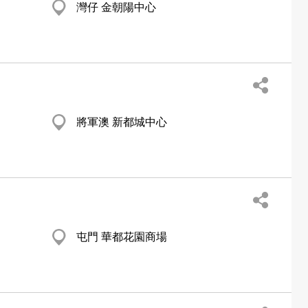
灣仔 金朝陽中心
將軍澳 新都城中心
屯門 華都花園商場