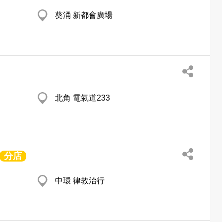
葵涌 新都會廣場
北角 電氣道233
分店
中環 律敦治行