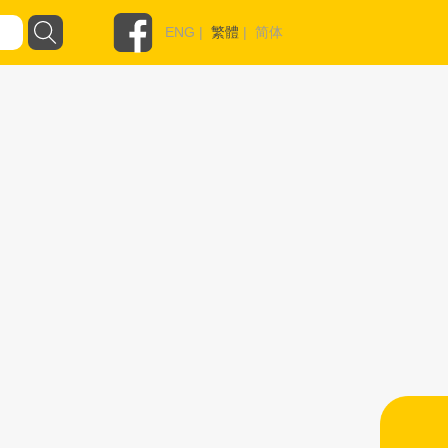
ENG
|
繁體
|
简体