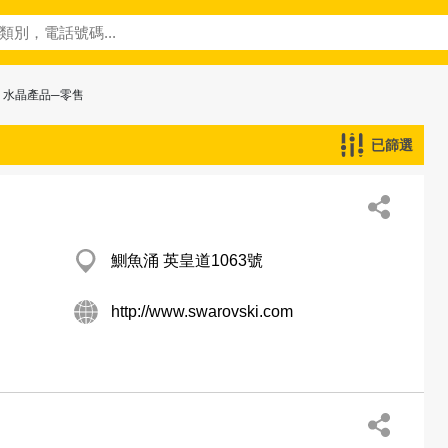
> 水晶產品─零售
已篩選
鰂魚涌 英皇道1063號
http://www.swarovski.com