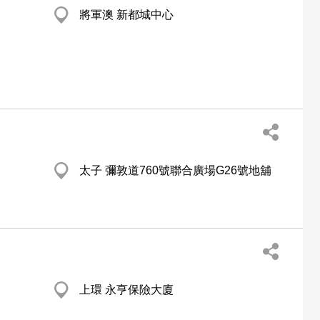
將軍澳 新都城中心
太子 彌敦道760號聯合廣場G26號地舖
上環 永亨保險大廈