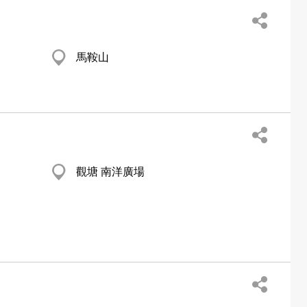
馬鞍山
觀塘 南洋廣場