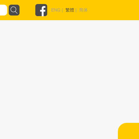
ENG
|
繁體
|
简体