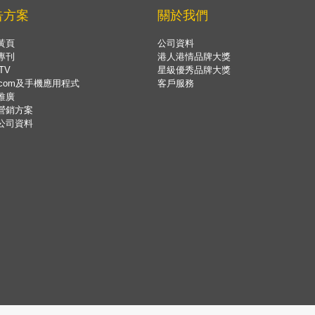
告方案
關於我們
黃頁
公司資料
專刊
港人港情品牌大獎
TV
星級優秀品牌大獎
.com及手機應用程式
客戶服務
推廣
營銷方案
公司資料