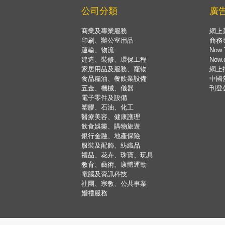
公司分類
廣
商業及專業服務
網上
印刷、辦公室用品
商務
運輸、物流
Now 
建造、裝修、環保工程
Now
家居用品及服務、寵物
網上
食品糧油、餐飲業設備
中國
五金、機械、儀器
刊登
電子零件及設備
塑膠、石油、化工
醫療美容、健康護理
飲食娛樂、購物旅遊
銀行金融、地產保險
服裝及配飾、紡織品
禮品、花卉、珠寶、玩具
教育、藝術、康體運動
電腦及資訊科技
社團、宗教、公共事業
婚禮服務