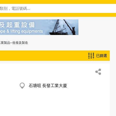
工業製品─批發及製造
已篩選
石塘咀 長發工業大廈