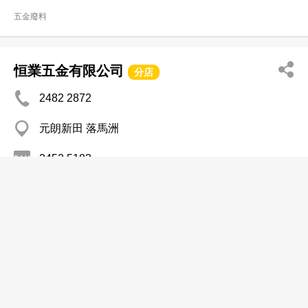
五金廢料
恒業五金有限公司
分店
2482 2872
元朗新田 落馬洲
2452 5183
五金廢料
泰英五金(香港)有限公司
2427 8508
葵涌 金威工業大廈