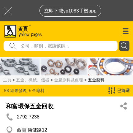
立即下載yp1083手機app
主頁
>
五金、機械、儀器
>
金屬原料及處理
> 五金廢料
58 結果發現
五金廢料
已篩選
和富環保五金回收
2792 7238
西貢 康健路12