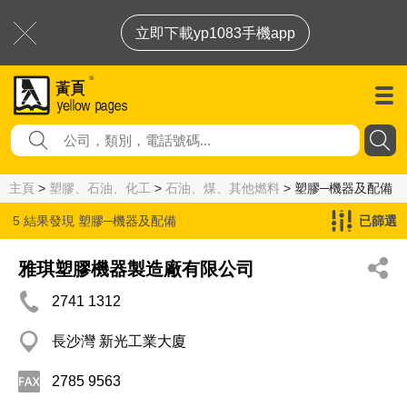
立即下載yp1083手機app
主頁
>
塑膠、石油、化工
>
石油、煤、其他燃料
> 塑膠─機器及配備
5 結果發現
塑膠─機器及配備
已篩選
雅琪塑膠機器製造廠有限公司
2741 1312
長沙灣 新光工業大廈
2785 9563