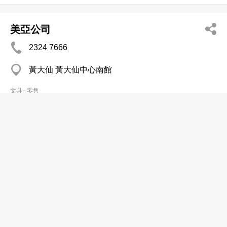
美亞公司
2324 7666
黃大仙 黃大仙中心南館
文具─零售
Cheng Cheuk Hung
2810 4323
Sek Yee Hse, Central District, Central
文具─零售
美裕文具店