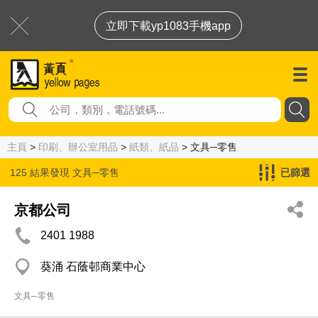
立即下載yp1083手機app
主頁
>
印刷、辦公室用品
>
紙類、紙品
> 文具─零售
125 結果發現
文具─零售
已篩選
京都公司
2401 1988
葵涌 石蔭邨商業中心
文具─零售