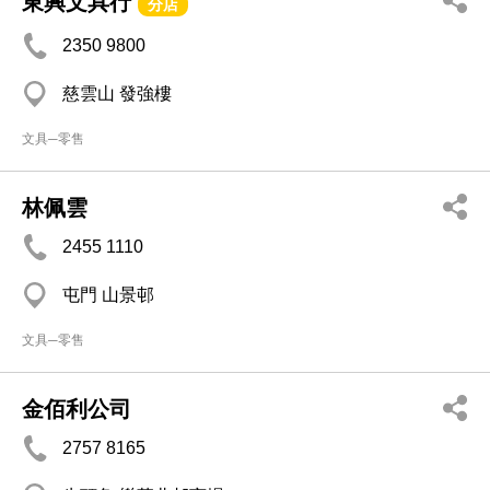
東興文具行
分店
2350 9800
慈雲山 發強樓
文具─零售
林佩雲
2455 1110
屯門 山景邨
文具─零售
金佰利公司
2757 8165