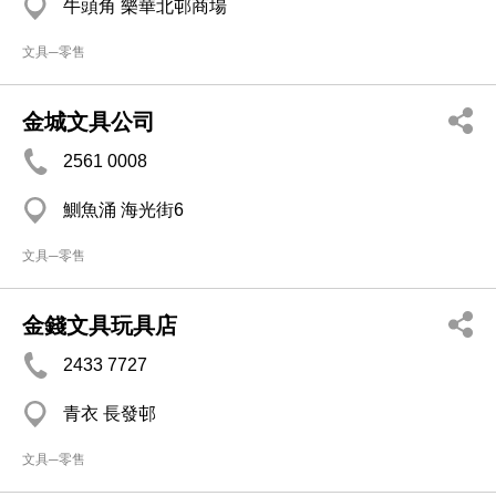
牛頭角 樂華北邨商場
文具─零售
金城文具公司
2561 0008
鰂魚涌 海光街6
文具─零售
金錢文具玩具店
2433 7727
青衣 長發邨
文具─零售