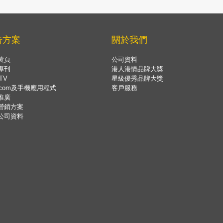
告方案
關於我們
黃頁
公司資料
專刊
港人港情品牌大獎
TV
星級優秀品牌大獎
.com及手機應用程式
客戶服務
推廣
營銷方案
公司資料