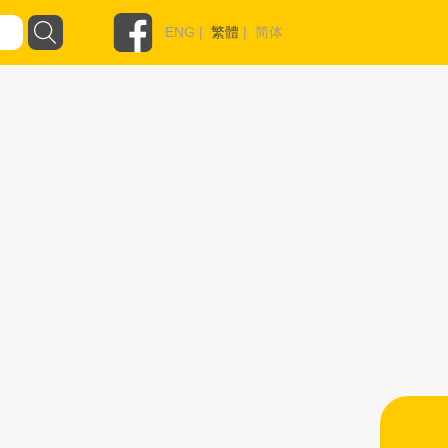
ENG
|
繁體
|
简体