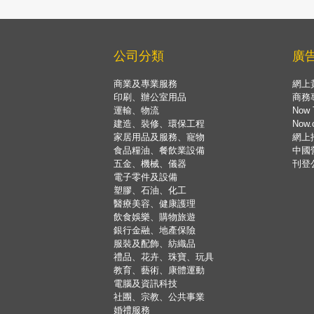
公司分類
廣
商業及專業服務
網上
印刷、辦公室用品
商務
運輸、物流
Now 
建造、裝修、環保工程
Now
家居用品及服務、寵物
網上
食品糧油、餐飲業設備
中國
五金、機械、儀器
刊登
電子零件及設備
塑膠、石油、化工
醫療美容、健康護理
飲食娛樂、購物旅遊
銀行金融、地產保險
服裝及配飾、紡織品
禮品、花卉、珠寶、玩具
教育、藝術、康體運動
電腦及資訊科技
社團、宗教、公共事業
婚禮服務