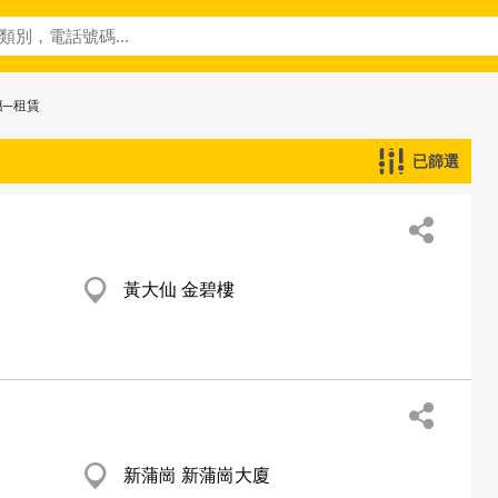
籍─租賃
已篩選
黃大仙 金碧樓
新蒲崗 新蒲崗大廈