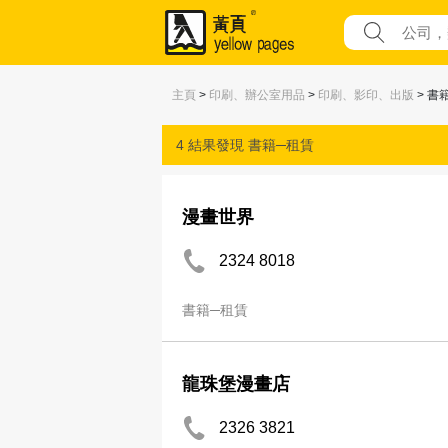
主頁
>
印刷、辦公室用品
>
印刷、影印、出版
> 書
4 結果發現
書籍─租賃
漫畫世界
2324 8018
書籍─租賃
龍珠堡漫畫店
2326 3821