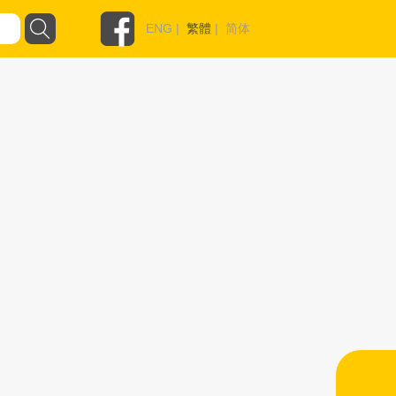
ENG
|
繁體
|
简体