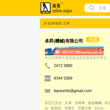
26 結果發現
叉車
分店
卓昇(機械)有限公司
本公司業務主要為租賃及買賣各類升降台，
2472 3880
8344 5369
topsunhk@gmail.com
高空工作台
叉車
升降車
建築機械
高
台
較剪台
升降台
升降台車
Genie