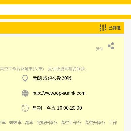
已篩選
贊助
高空工作台及鏟車(叉車)，提供快捷而穩妥服務。
元朗 粉錦公路20號
http://www.top-sunhk.com
星期一至五 10:00-20:00
空車
蜘蛛車
鏟車
電動升降台
高空工作台
高空升降台
工作