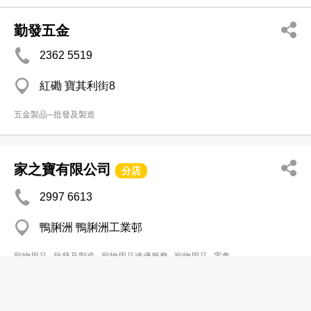
勤發五金
2362 5519
紅磡 寶其利街8
五金製品─批發及製造
家之寶有限公司
分店
2997 6613
鴨脷洲 鴨脷洲工業邨
寵物用品─批發及製造
寵物用品速遞服務
寵物用品─零售
良記五金