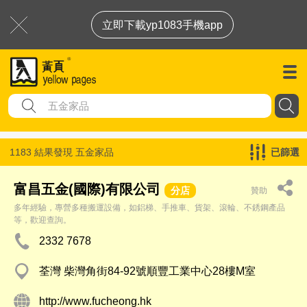
立即下載yp1083手機app
1183 結果發現
五金家品
已篩選
富昌五金(國際)有限公司
分店
贊助
多年經驗，專營多種搬運設備，如鋁梯、手推車、貨架、滾輪、不銹鋼產品
等，歡迎查詢。
2332 7678
荃灣 柴灣角街84-92號順豐工業中心28樓M室
http://www.fucheong.hk