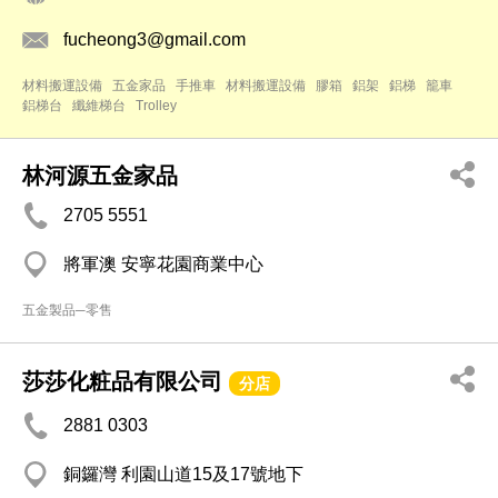
fucheong3@gmail.com
材料搬運設備
五金家品
手推車
材料搬運設備
膠箱
鋁架
鋁梯
籠車
鋁梯台
纖維梯台
Trolley
林河源五金家品
2705 5551
將軍澳 安寧花園商業中心
五金製品─零售
莎莎化粧品有限公司
分店
2881 0303
銅鑼灣 利園山道15及17號地下