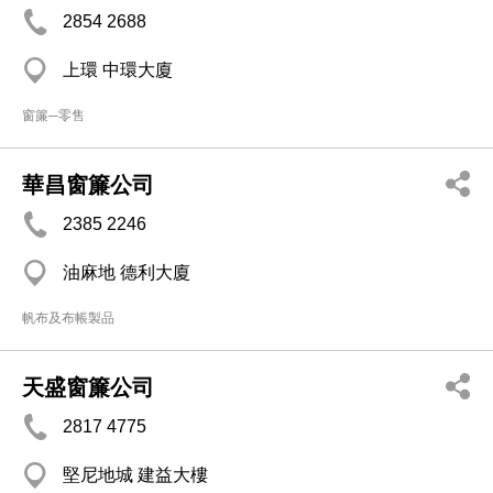
2854 2688
上環 中環大廈
窗簾─零售
華昌窗簾公司
2385 2246
油麻地 德利大廈
帆布及布帳製品
天盛窗簾公司
2817 4775
堅尼地城 建益大樓