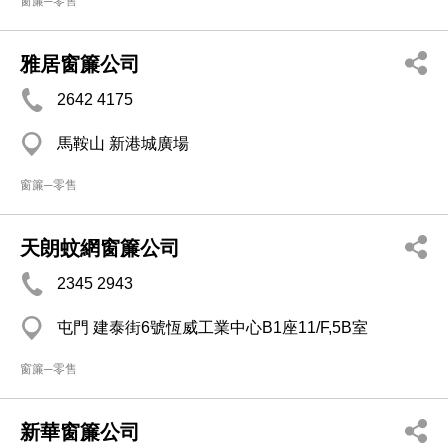
窗簾─零售
雅居窗簾公司
2642 4175
馬鞍山 新港城廣場
窗簾─零售
天朗蚊網窗簾公司
2345 2943
屯門 建泰街6號恆威工業中心B1座11/F,5B室
窗簾─零售
新華窗簾公司