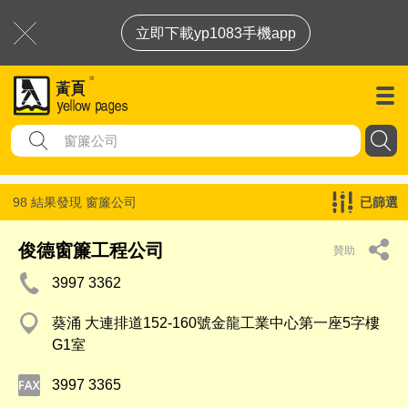
立即下載yp1083手機app
98 結果發現
窗簾公司
已篩選
俊德窗簾工程公司
贊助
3997 3362
葵涌 大連排道152-160號金龍工業中心第一座5字樓
G1室
3997 3365