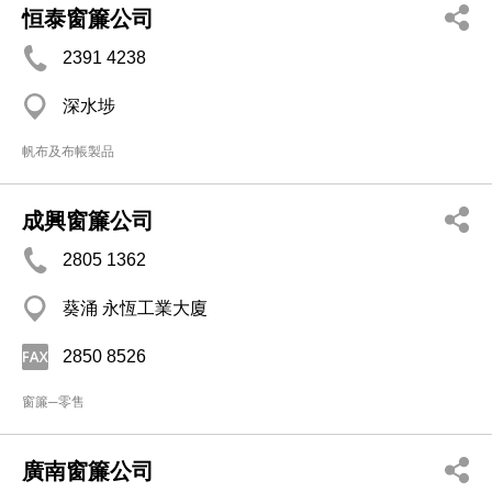
恒泰窗簾公司
2391 4238
深水埗
帆布及布帳製品
成興窗簾公司
2805 1362
葵涌 永恆工業大廈
2850 8526
窗簾─零售
廣南窗簾公司