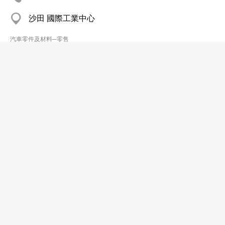
沙田 國際工業中心
汽車零件及材料─零售
長江汽車材料行
2492 4032
荃灣 康睦庭園
汽車零件及材料─零售
保明電器工程
2385 8476
大角咀 福群大廈
汽車零件及材料─零售