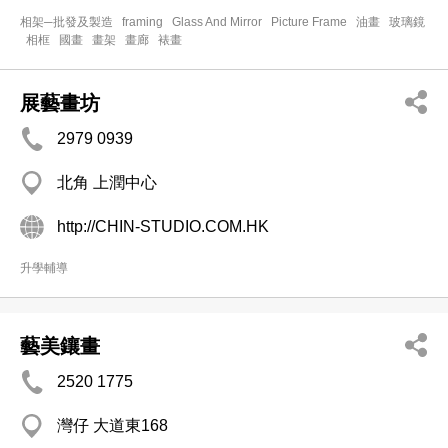
相架─批發及製造
framing
Glass And Mirror
Picture Frame
油畫
玻璃鏡
相框
國畫
畫架
畫廊
裱畫
展藝畫坊
2979 0939
北角 上潤中心
http://CHIN-STUDIO.COM.HK
升學輔導
藝美鑲畫
2520 1775
灣仔 大道東168