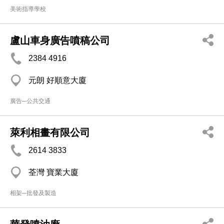
美術指導學校
盧山車身廣告噴稿公司
2384 4916
元朗 好順意大廈
廣告─公共交通
萊利相畫有限公司
2614 3833
荃灣 寶業大廈
相架─批發及製造