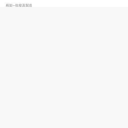
相架─批發及製造
星泰鑲畫
分店
2411 4177
荃灣 昌樂大廈
2736 8431
裱鑲業
松風畫苑
2711 6611
何文田 愷悌閣
美術指導學校