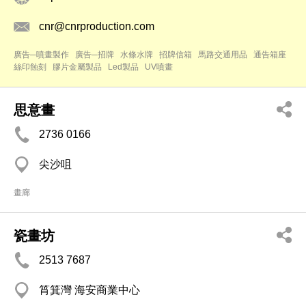
cnr@cnrproduction.com
廣告─噴畫製作
廣告─招牌
水條水牌
招牌信箱
馬路交通用品
通告箱座
絲印蝕刻
膠片金屬製品
Led製品
UV噴畫
思意畫
2736 0166
尖沙咀
畫廊
瓷畫坊
2513 7687
筲箕灣 海安商業中心