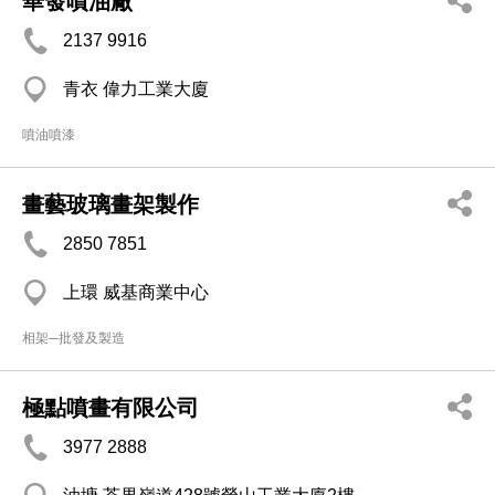
華發噴油廠
2137 9916
青衣 偉力工業大廈
噴油噴漆
畫藝玻璃畫架製作
2850 7851
上環 威基商業中心
相架─批發及製造
極點噴畫有限公司
3977 2888