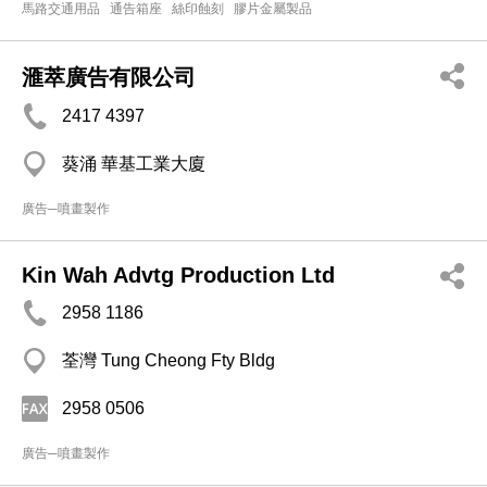
馬路交通用品
通告箱座
絲印蝕刻
膠片金屬製品
滙萃廣告有限公司
2417 4397
葵涌 華基工業大廈
廣告─噴畫製作
Kin Wah Advtg Production Ltd
2958 1186
荃灣 Tung Cheong Fty Bldg
2958 0506
廣告─噴畫製作