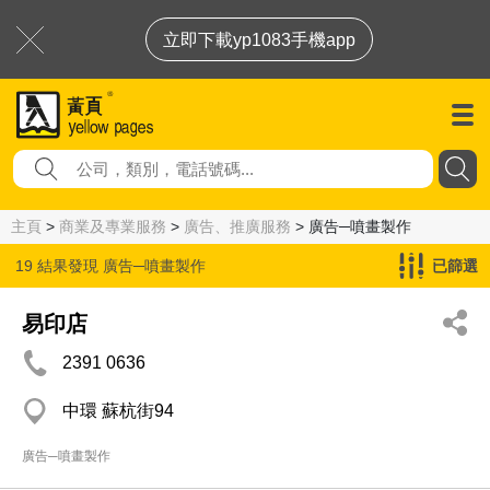
立即下載yp1083手機app
主頁
>
商業及專業服務
>
廣告、推廣服務
> 廣告─噴畫製作
19 結果發現
廣告─噴畫製作
已篩選
易印店
2391 0636
中環 蘇杭街94
廣告─噴畫製作