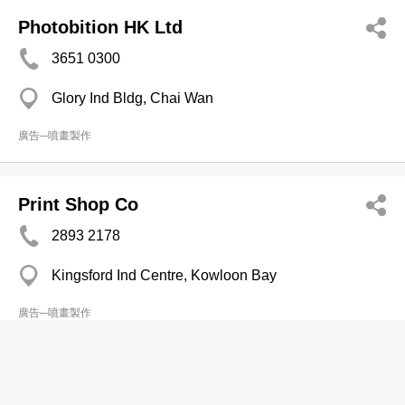
Photobition HK Ltd
3651 0300
Glory Ind Bldg, Chai Wan
廣告─噴畫製作
Print Shop Co
2893 2178
Kingsford Ind Centre, Kowloon Bay
廣告─噴畫製作
Rhema Group Co Ltd
3542 5355