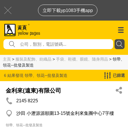
立即下載yp1083手機app
主頁
>
服裝及配飾、紡織品
>
手袋、鞋襪、眼鏡、隨身用品
> 領帶、
領花─批發及製造
6 結果發現
領帶、領花─批發及製造
已篩選
金利來(遠東)有限公司
2145 8225
沙田 小瀝源源順圍13-15號金利來集團中心7字樓
領帶、領花─批發及製造