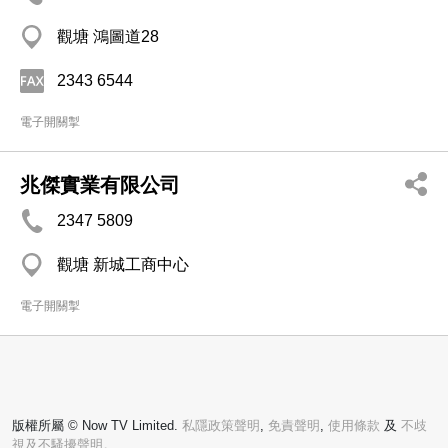
觀塘 鴻圖道28
2343 6544
電子開關掣
兆傑實業有限公司
2347 5809
觀塘 新城工商中心
電子開關掣
版權所屬 © Now TV Limited.
私隱政策聲明
,
免責聲明
,
使用條款
及
不歧
視及不騷擾聲明。