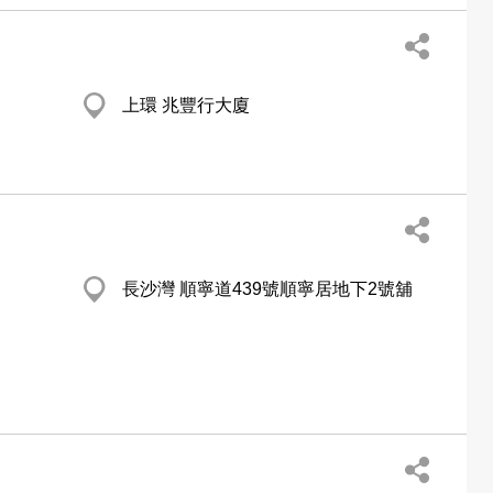
上環 兆豐行大廈
長沙灣 順寧道439號順寧居地下2號舖