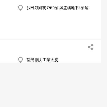
沙田 積輝街7至9號 興盛樓地下4號舖
荃灣 順力工業大廈
香港仔 石排灣道102