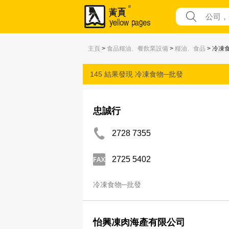
主頁
>
食品糧油、餐飲業設備
>
糧油、食品
> 冷凍
145 結果發現
冷凍食物─批發
忠誠行
2728 7355
2725 5402
冷凍食物─批發
怡興凍肉海產有限公司