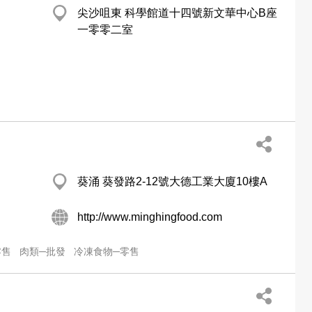
尖沙咀東 科學館道十四號新文華中心B座
一零零二室
葵涌 葵發路2-12號大德工業大廈10樓A
http://www.minghingfood.com
零售
肉類─批發
冷凍食物─零售