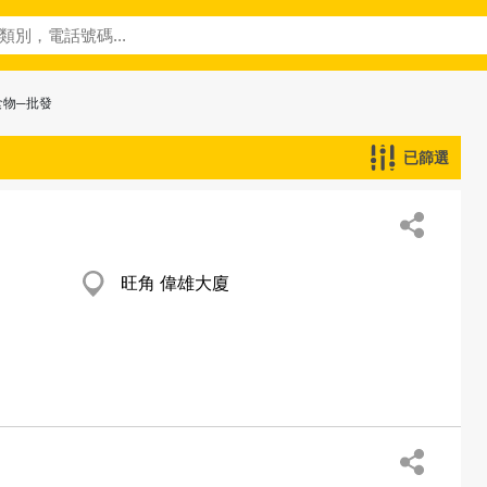
食物─批發
已篩選
旺角 偉雄大廈