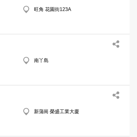
旺角 花園街123A
南丫島
新蒲崗 榮盛工業大廈