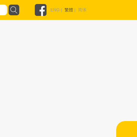
ENG
|
繁體
|
简体