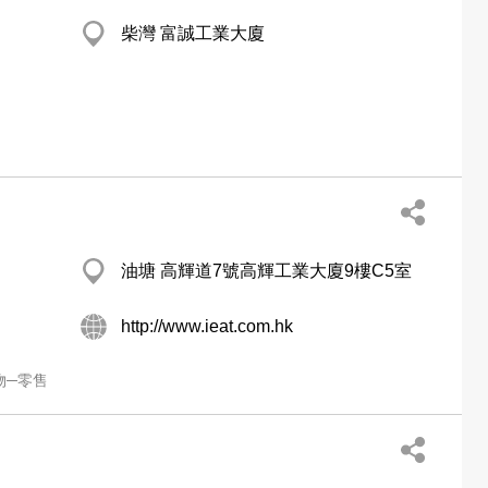
柴灣 富誠工業大廈
油塘 高輝道7號高輝工業大廈9樓C5室
http://www.ieat.com.hk
物─零售