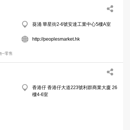
葵涌 華星街2-6號安達工業中心5樓A室
http://peoplesmarket.hk
物─零售
香港仔 香港仔大道223號利群商業大廈 26
樓4-6室